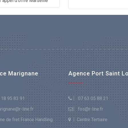
r appel d'offre Marseille
ce Marignane
Agence Port Saint L
 18 95 83 91
07 63 05 88 21
rignane@r-line.fr
fos@r-line.fr
e de fret France Handling.
Centre Tertiaire