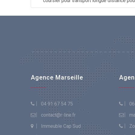
coursier pour transport longue distance pou
Agence Marseille
Agen
04 91 67 54 75
06
contact@r-line.fr
ma
Immeuble Cap Sud
Zon